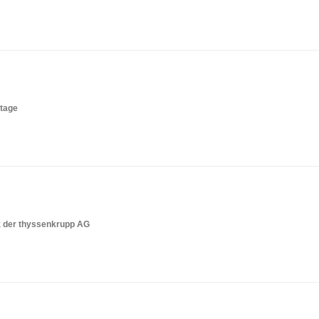
otage
z der thyssenkrupp AG