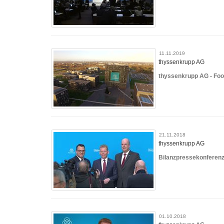
11.11.2019
thyssenkrupp AG
thyssenkrupp AG - Fo
21.11.2018
thyssenkrupp AG
Bilanzpressekonferen
01.10.2018