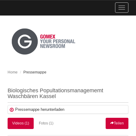
Menü
einblen
Home
Pressemappe
Biologisches Popultationsmanagememt
Waschbären Kassel
Pressemappe herunterladen
Videos (1)
Fotos (1)
Teilen